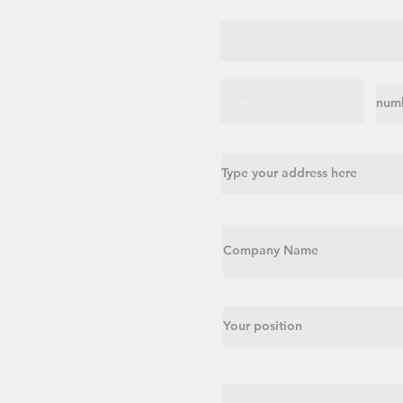
Email
Country Code
Phon
Address
Company
Position
Leave us a message